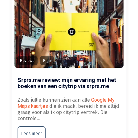
,
Reviews
Riga
Srprs.me review: mijn ervaring met het
boeken van een citytrip via srprs.me
Zoals jullie kunnen zien aan alle
Google My
Maps kaartjes
die ik maak, bereid ik me altijd
graag voor als ik op citytrip vertrek. Die
controle...
Lees meer