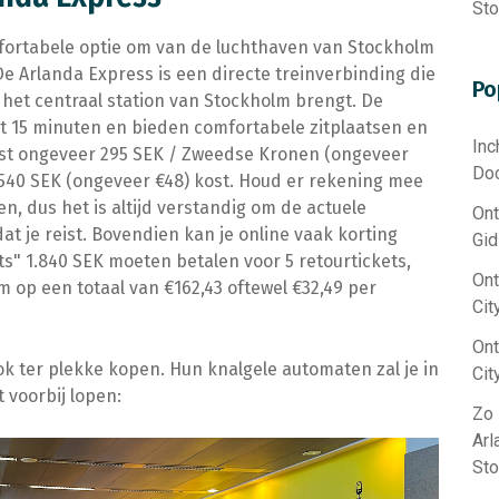
St
mfortabele optie om van de luchthaven van Stockholm
De Arlanda Express is een directe treinverbinding die
Po
r het centraal station van Stockholm brengt. De
ot 15 minuten en bieden comfortabele zitplaatsen en
Inc
 kost ongeveer 295 SEK / Zweedse Kronen (ongeveer
Doc
et 540 SEK (ongeveer €48) kost. Houd er rekening mee
n, dus het is altijd verstandig om de actuele
Ont
at je reist. Bovendien kan je online vaak korting
Gid
ts" 1.840 SEK moeten betalen voor 5 retourtickets,
On
op een totaal van €162,43 oftewel €32,49 per
Cit
On
ook ter plekke kopen. Hun knalgele automaten zal je in
Cit
 voorbij lopen:
Zo 
Arl
St