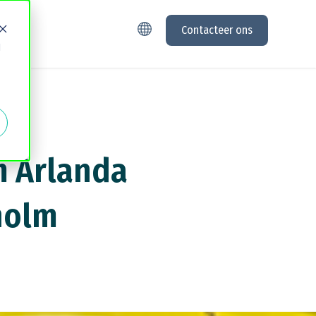
Contacteer ons
d
m Arlanda
holm