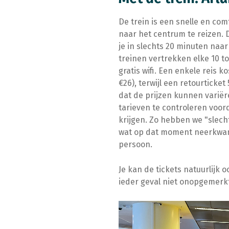
De trein is een snelle en co
naar het centrum te reizen. 
je in slechts 20 minuten naa
treinen vertrekken elke 10 t
gratis wifi. Een enkele reis
€26), terwijl een retourtick
dat de prijzen kunnen variëre
tarieven te controleren voord
krijgen. Zo hebben we "slech
wat op dat moment neerkwam 
persoon.
Je kan de tickets natuurlijk 
ieder geval niet onopgemerkt