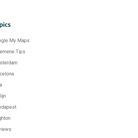
pics
ogle My Maps
gemene Tips
sterdam
celona
a
lijn
edapest
ghton
views