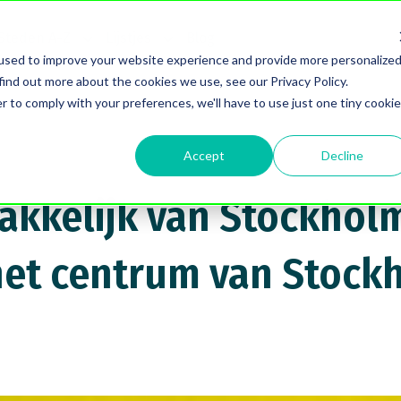
Steden A-Z
Lijstjes
Blog
w submenu for Voorbereiding
Show submenu for Steden A-Z
Show submenu for Lijstjes
used to improve your website experience and provide more personalize
find out more about the cookies we use, see our Privacy Policy.
r to comply with your preferences, we'll have to use just one tiny cookie
Accept
Decline
makkelijk van Stockhol
het centrum van Stock