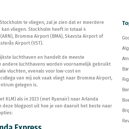
Stockholm te vliegen, zal je zien dat er meerdere
To
 kan vliegen. Stockholm heeft in totaal 4
 (ARN), Bromma Airport (BMA), Skavsta Airport of
Go
sterås Airport (VST).
Al
rijkste luchthaven en handelt de meeste
Am
De andere luchthavens worden voornamelijk gebruikt
Bar
le vluchten, evenals voor low-cost en
collega van mij ook vaak vliegt naar Bromma Airport,
Rig
entrum gelegen is.
Ber
et KLM) als in 2023 (met Ryanair) naar Arlanda
Bo
in deze blogpost uit hoe je van daaruit het beste naar
Bri
opties:
Re
anda Express